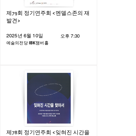
제79회 정기연주회 <멘델스존의 재
발견>
2025년 6월 10일
오후 7:30
예술의전당 IBK챔버홀
제78회 정기연주회 <잊혀진 시간을