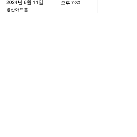
2024년 6월 11일
오후 7:30
영산아트홀
About
About us
​Music Director
​Members
Board of Director
Schedule
Schedule of Concerts
New Music
history of Concerts
Media
Concert Photos