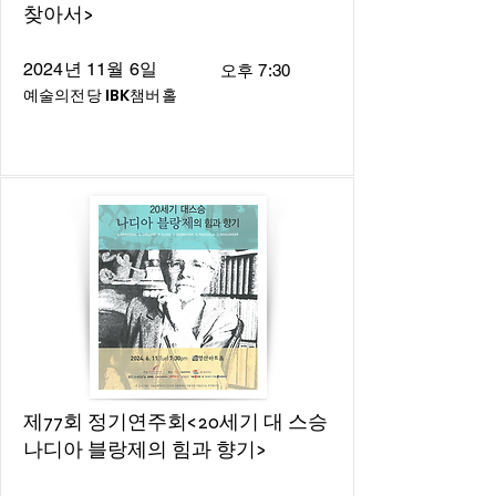
찾아서>
2024년 11월 6일
오후 7:30
예술의전당 IBK챔버홀
제77회 정기연주회<20세기 대 스승
나디아 블랑제의 힘과 향기>