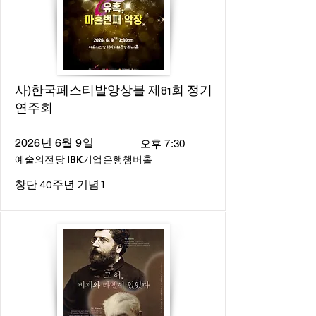
사)한국페스티발앙상블 제81회 정기
연주회
2026년 6월 9일
오후 7:30
예술의전당 IBK기업은행챔버홀
창단 40주년 기념1