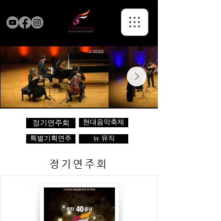
현대음악축제
정기연주회
특별기획연주
뉴 뮤직
정기연주회