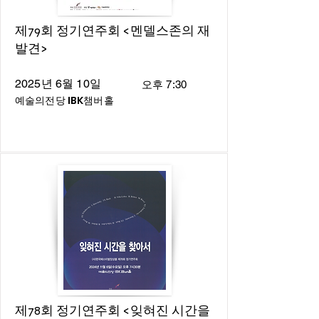
제79회 정기연주회 <멘델스존의 재
발견>
2025년 6월 10일
오후 7:30
예술의전당 IBK챔버홀
제78회 정기연주회 <잊혀진 시간을