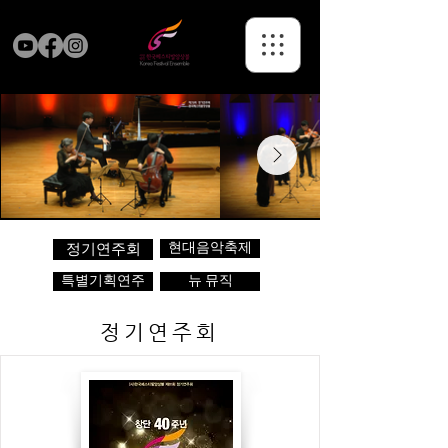
현대음악축제
정기연주회
특별기획연주
뉴 뮤직
정기연주회