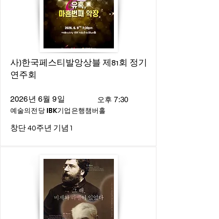
사)한국페스티발앙상블 제81회 정기
연주회
2026년 6월 9일
오후 7:30
예술의전당 IBK기업은행챔버홀
창단 40주년 기념1