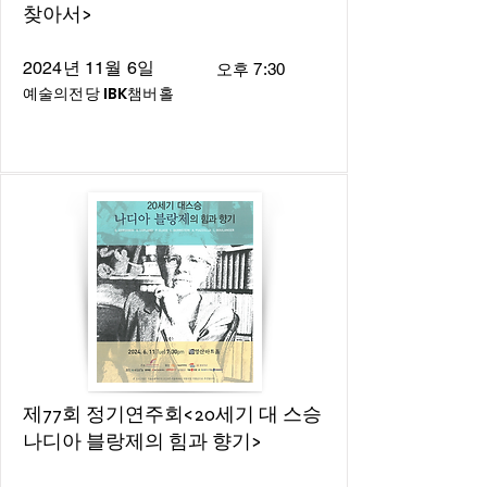
찾아서>
2024년 11월 6일
오후 7:30
예술의전당 IBK챔버홀
제77회 정기연주회<20세기 대 스승
나디아 블랑제의 힘과 향기>