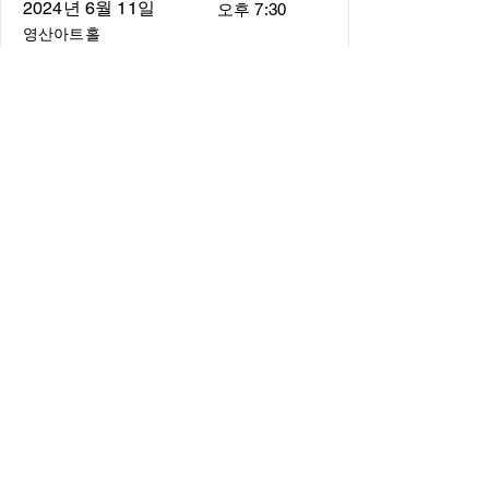
2024년 6월 11일
오후 7:30
영산아트홀
About
About us
​Music Director
​Members
Board of Director
Schedule
Schedule of Concerts
New Music
history of Concerts
Media
Concert Photos