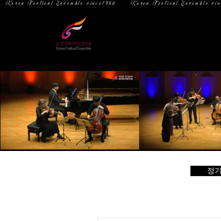
  Korea Festival Ensemble since1986   
홈
소 개
정