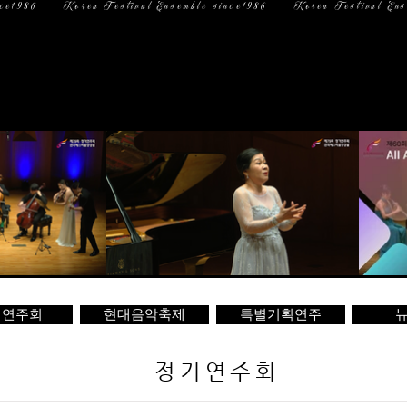
일 정
미디어
문 의
기연주회
현대음악축제
특별기획연주
뉴
정기연주회