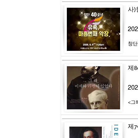
사
20
창단
제8
20
<그해
제7