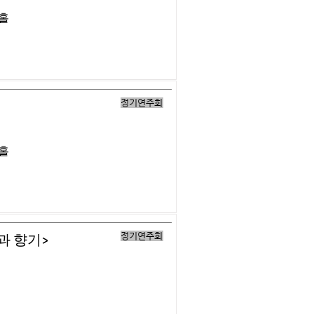
버홀
정기연주회
버홀
정기연주회
과 향기>