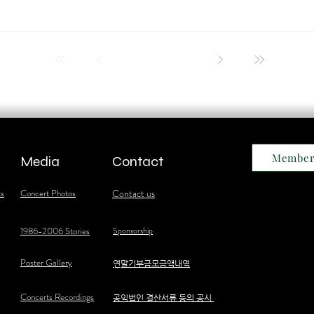
Member
Media
Contact
ts
Concert Photos
Contact us
1986-2006 Stories
Sponsorship
Poster Gallery
​연말기부금모금액내역
Concerts Recordings
공익법인 결산서류 등의 공시