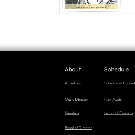
About
Schedule
About us
Schedule of Concer
​Music Director
New Music
​Members
history of Concerts
Board of Director