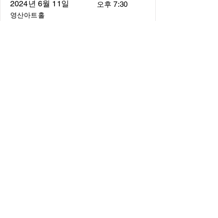
2024년 6월 11일
오후 7:30
영산아트홀
About
About us
​Music Director
​Members
Board of Director
Schedule
Schedule of Concerts
New Music
history of Concerts
Media
Concert Photos