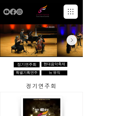
현대음악축제
정기연주회
특별기획연주
뉴 뮤직
정기연주회