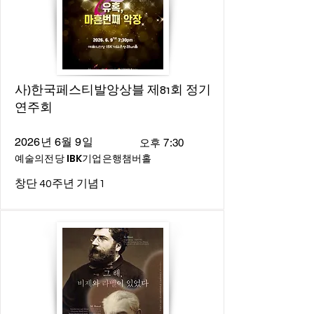
사)한국페스티발앙상블 제81회 정기
연주회
2026년 6월 9일
오후 7:30
예술의전당 IBK기업은행챔버홀
창단 40주년 기념1