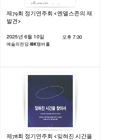
제79회 정기연주회 <멘델스존의 재
발견>
2025년 6월 10일
오후 7:30
예술의전당 IBK챔버홀
제78회 정기연주회 <잊혀진 시간을