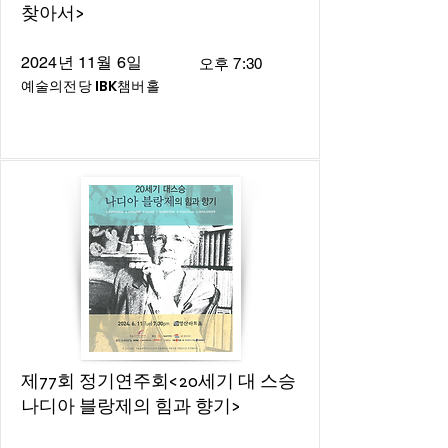
찾아서>
2024년 11월 6일
오후 7:30
예술의전당 IBK챔버홀
제77회 정기연주회<20세기 대 스승
나디아 블랑제의 힘과 향기>