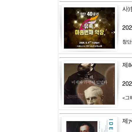
사
20
창단
제8
20
<그해
제7