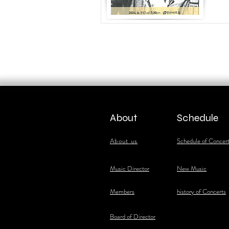
About
Schedule
About us
Schedule of Concer
​Music Director
New Music
​Members
history of Concerts
Board of Director