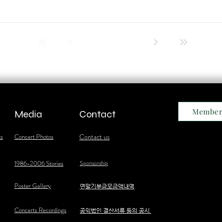
Member
Media
Contact
ts
Concert Photos
Contact us
1986-2006 Stories
Sponsorship
Poster Gallery
​연말기부금모금액내역
Concerts Recordings
공익법인 결산서류 등의 공시