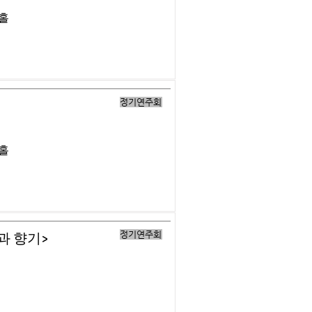
버홀
정기연주회
버홀
정기연주회
과 향기>