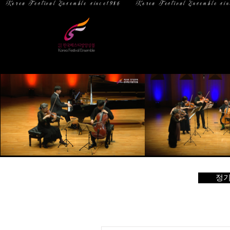
  Korea Festival Ensemble since1986   
홈
소 개
정