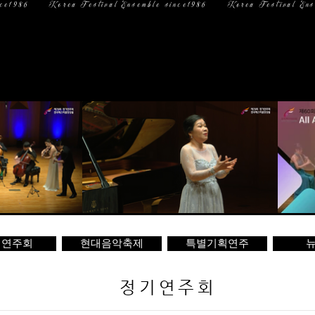
일 정
미디어
문 의
기연주회
현대음악축제
특별기획연주
뉴
정기연주회