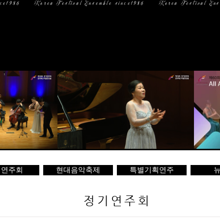
일 정
미디어
문 의
기연주회
현대음악축제
특별기획연주
뉴
정기연주회