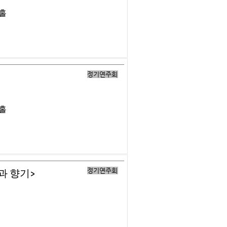
버홀
정기연주회
버홀
정기연주회
과 향기>