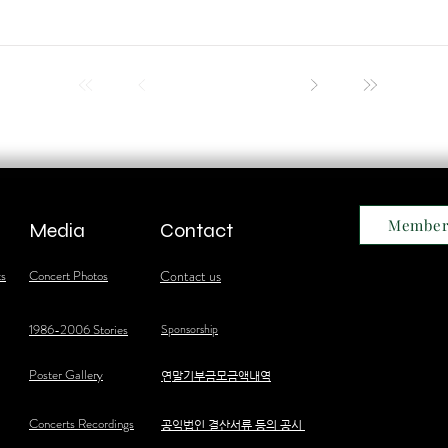
Member
Media
Contact
ts
Concert Photos
Contact us
1986-2006 Stories
Sponsorship
Poster Gallery
​연말기부금모금액내역
Concerts Recordings
공익법인 결산서류 등의 공시