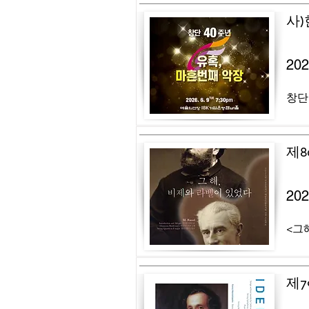
사
20
창단
제8
20
<그해
제7