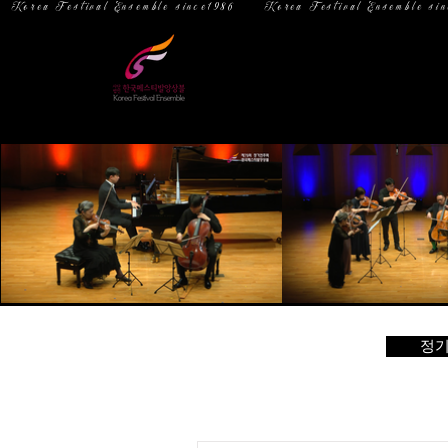
  Korea Festival Ensemble since1986   
홈
소 개
정