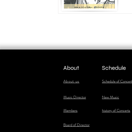
About
Schedule
About us
Schedule of Concer
​Music Director
New Music
​Members
history of Concerts
Board of Director