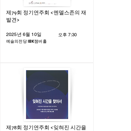
제79회 정기연주회 <멘델스존의 재
발견>
2025년 6월 10일
오후 7:30
예술의전당 IBK챔버홀
제78회 정기연주회 <잊혀진 시간을