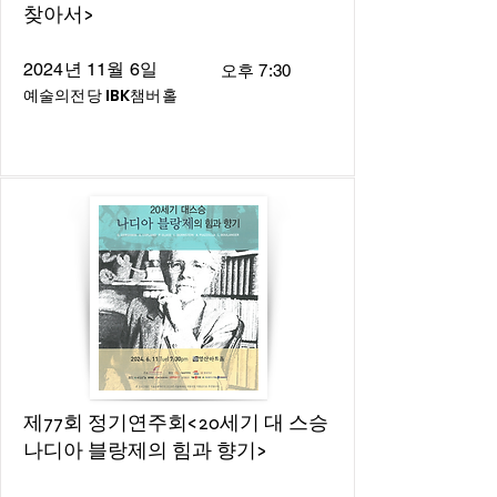
찾아서>
2024년 11월 6일
오후 7:30
예술의전당 IBK챔버홀
제77회 정기연주회<20세기 대 스승
나디아 블랑제의 힘과 향기>