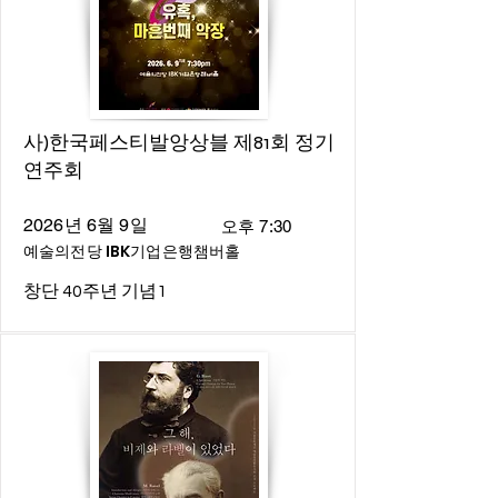
사)한국페스티발앙상블 제81회 정기
연주회
2026년 6월 9일
오후 7:30
예술의전당 IBK기업은행챔버홀
창단 40주년 기념1