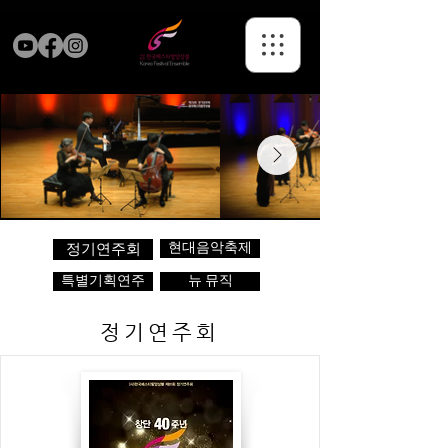
현대음악축제
정기연주회
특별기획연주
뉴 뮤직
정기연주회