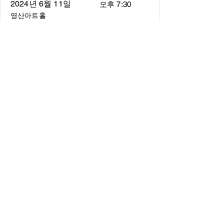
2024년 6월 11일
오후 7:30
영산아트홀
About
About us
​Music Director
​Members
Board of Director
Schedule
Schedule of Concerts
New Music
history of Concerts
Media
Concert Photos