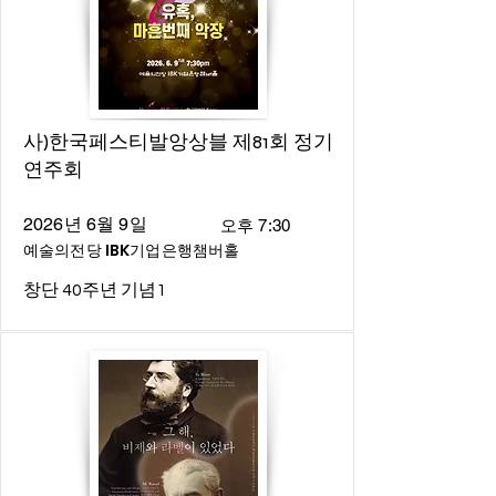
사)한국페스티발앙상블 제81회 정기
연주회
2026년 6월 9일
오후 7:30
예술의전당 IBK기업은행챔버홀
창단 40주년 기념1