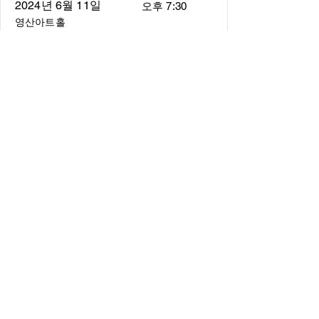
2024년 6월 11일
오후 7:30
영산아트홀
About
About us
​Music Director
​Members
Board of Director
Schedule
Schedule of Concerts
New Music
history of Concerts
Media
Concert Photos