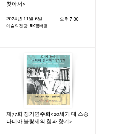
찾아서>
2024년 11월 6일
오후 7:30
예술의전당 IBK챔버홀
제77회 정기연주회<20세기 대 스승
나디아 블랑제의 힘과 향기>