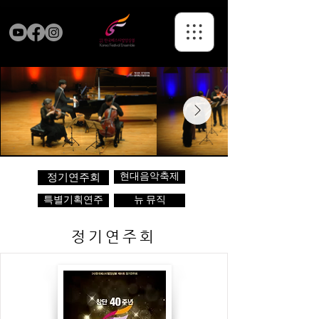
현대음악축제
정기연주회
특별기획연주
뉴 뮤직
정기연주회