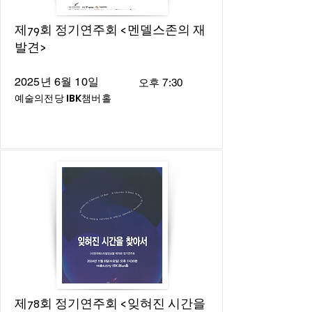
제79회 정기연주회 <멘델스존의 재
발견>
2025년 6월 10일
오후 7:30
예술의전당 IBK챔버홀
제78회 정기연주회 <잊혀진 시간을