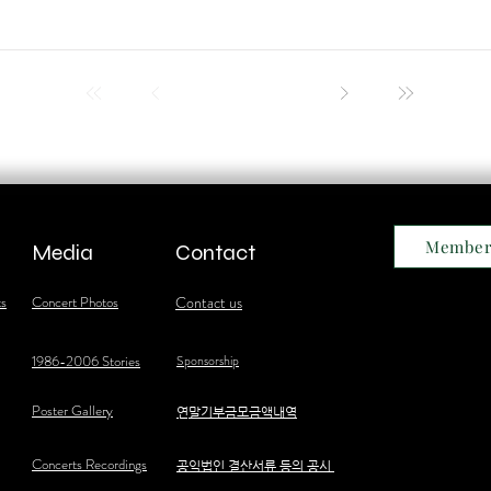
Member
Media
Contact
ts
Concert Photos
Contact us
1986-2006 Stories
Sponsorship
Poster Gallery
​연말기부금모금액내역
Concerts Recordings
공익법인 결산서류 등의 공시