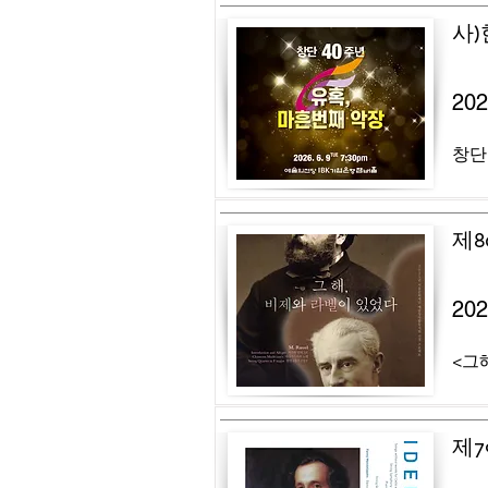
사
20
창단
제8
20
<그해
제7