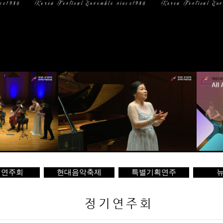
일 정
미디어
문 의
기연주회
현대음악축제
특별기획연주
뉴
정기연주회