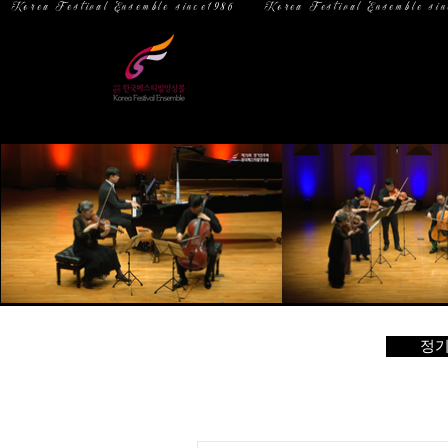
  Korea Festival Ensemble since1986   
홈
소 개
정