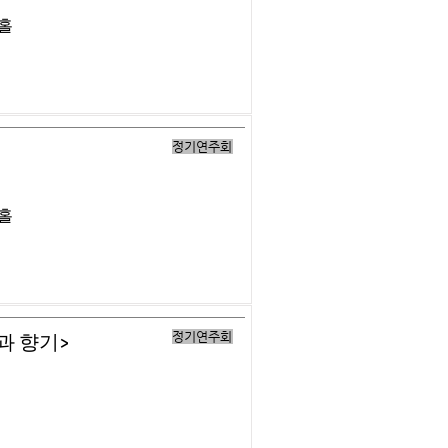
버홀
정기연주회
버홀
정기연주회
과 향기>