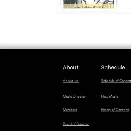
About
Schedule
About us
Schedule of Concer
​Music Director
New Music
​Members
history of Concerts
Board of Director