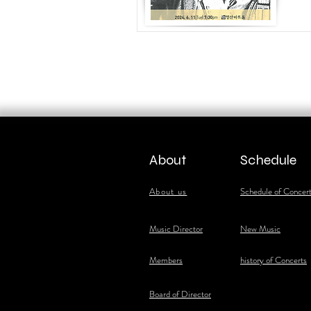
About
Schedule
About us
Schedule of Concer
​Music Director
New Music
​Members
history of Concerts
Board of Director