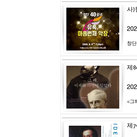
사
20
창단
제8
20
<그해
제7