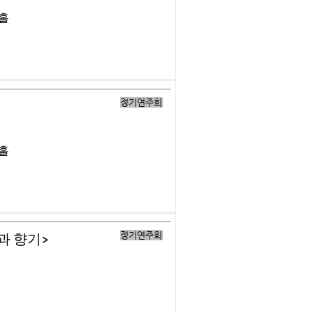
버홀
정기연주회
버홀
정기연주회
과 향기>