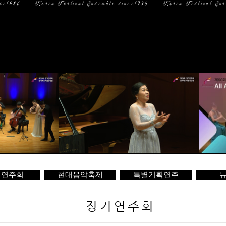
일 정
미디어
문 의
기연주회
현대음악축제
특별기획연주
뉴
정기연주회