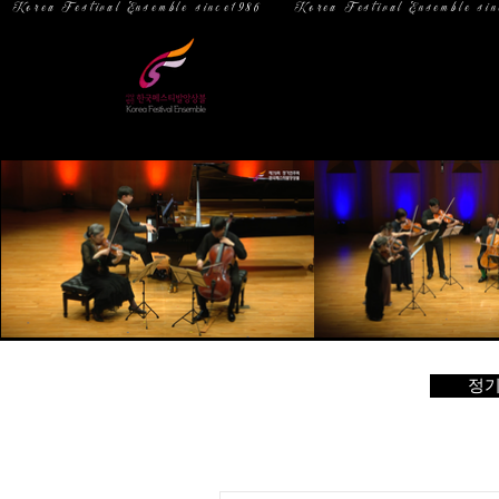
  Korea Festival Ensemble since1986   
홈
소 개
정