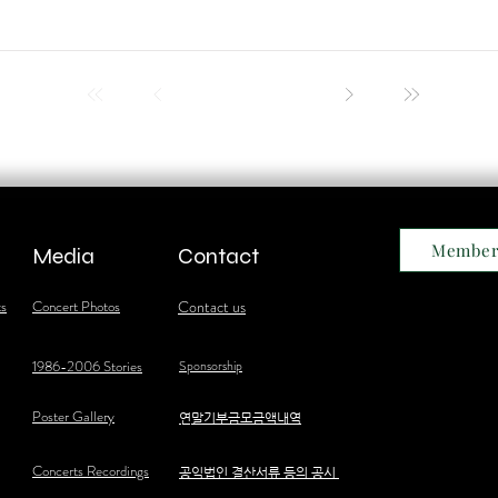
Member
Media
Contact
ts
Concert Photos
Contact us
1986-2006 Stories
Sponsorship
Poster Gallery
​연말기부금모금액내역
Concerts Recordings
공익법인 결산서류 등의 공시