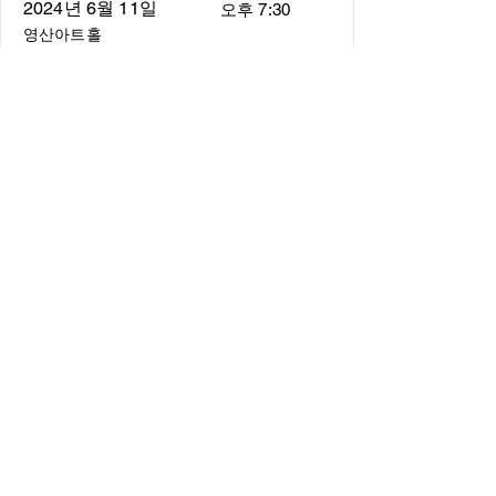
2024년 6월 11일
오후 7:30
영산아트홀
About
About us
​Music Director
​Members
Board of Director
Schedule
Schedule of Concerts
New Music
history of Concerts
Media
Concert Photos