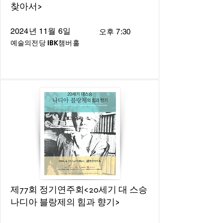
찾아서>
2024년 11월 6일
오후 7:30
예술의전당 IBK챔버홀
제77회 정기연주회<20세기 대 스승
나디아 블랑제의 힘과 향기>