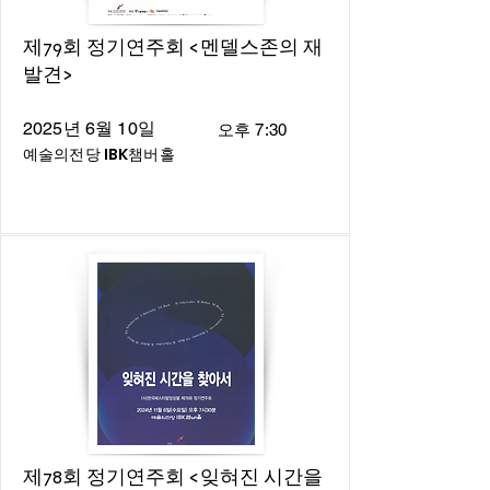
제79회 정기연주회 <멘델스존의 재
발견>
2025년 6월 10일
오후 7:30
예술의전당 IBK챔버홀
제78회 정기연주회 <잊혀진 시간을