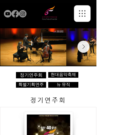
현대음악축제
정기연주회
특별기획연주
뉴 뮤직
정기연주회