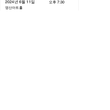
2024년 6월 11일
오후 7:30
영산아트홀
About
About us
​Music Director
​Members
Board of Director
Schedule
Schedule of Concerts
New Music
history of Concerts
Media
Concert Photos