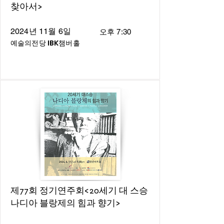
찾아서>
2024년 11월 6일
오후 7:30
예술의전당 IBK챔버홀
제77회 정기연주회<20세기 대 스승
나디아 블랑제의 힘과 향기>