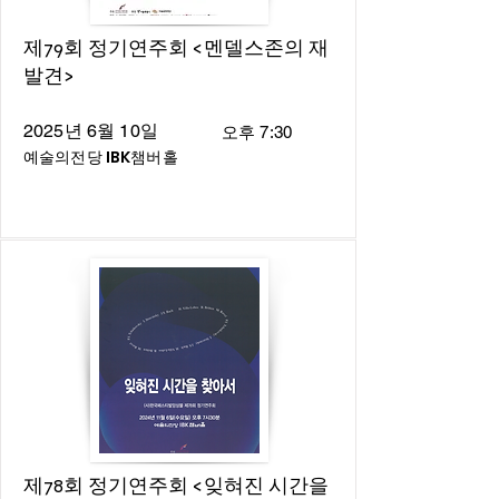
제79회 정기연주회 <멘델스존의 재
발견>
2025년 6월 10일
오후 7:30
예술의전당 IBK챔버홀
제78회 정기연주회 <잊혀진 시간을