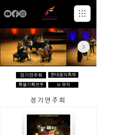
현대음악축제
정기연주회
특별기획연주
뉴 뮤직
정기연주회