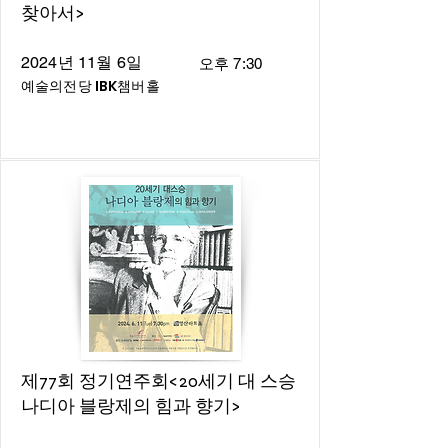
찾아서>
2024년 11월 6일
오후 7:30
예술의전당 IBK챔버홀
제77회 정기연주회<20세기 대 스승
나디아 블랑제의 힘과 향기>