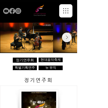
현대음악축제
정기연주회
특별기획연주
뉴 뮤직
정기연주회