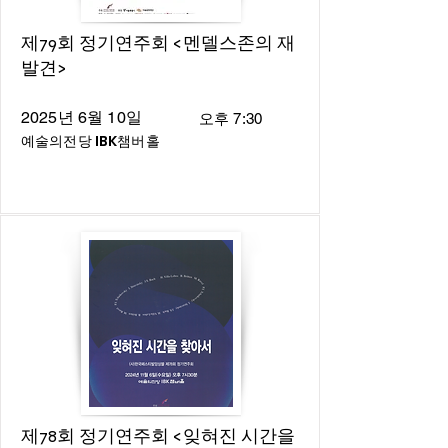
제79회 정기연주회 <멘델스존의 재
발견>
2025년 6월 10일
오후 7:30
예술의전당 IBK챔버홀
제78회 정기연주회 <잊혀진 시간을