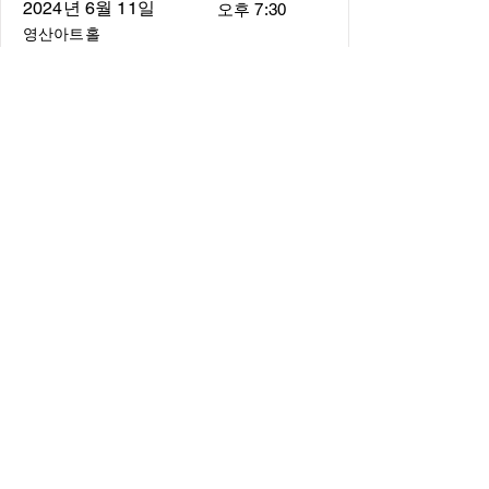
2024년 6월 11일
오후 7:30
영산아트홀
About
About us
​Music Director
​Members
Board of Director
Schedule
Schedule of Concerts
New Music
history of Concerts
Media
Concert Photos