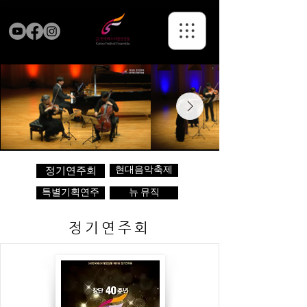
현대음악축제
정기연주회
특별기획연주
뉴 뮤직
정기연주회