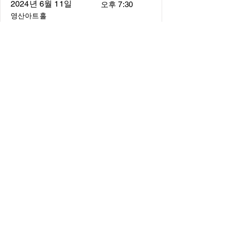
2024년 6월 11일
오후 7:30
영산아트홀
About
About us
​Music Director
​Members
Board of Director
Schedule
Schedule of Concerts
New Music
history of Concerts
Media
Concert Photos