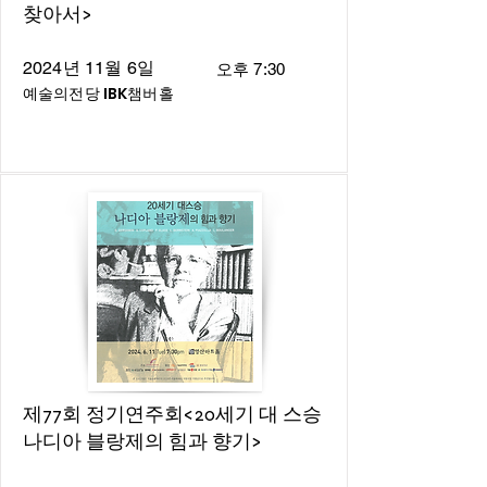
찾아서>
2024년 11월 6일
오후 7:30
예술의전당 IBK챔버홀
제77회 정기연주회<20세기 대 스승
나디아 블랑제의 힘과 향기>