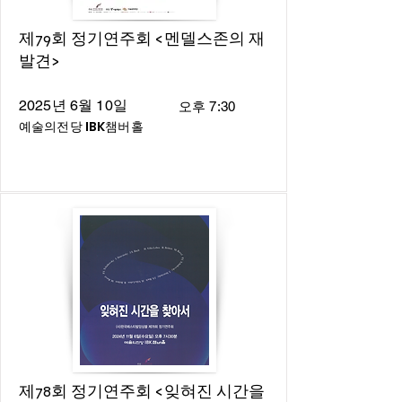
제79회 정기연주회 <멘델스존의 재
발견>
2025년 6월 10일
오후 7:30
예술의전당 IBK챔버홀
제78회 정기연주회 <잊혀진 시간을