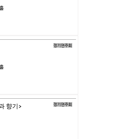
버홀
정기연주회
버홀
정기연주회
과 향기>