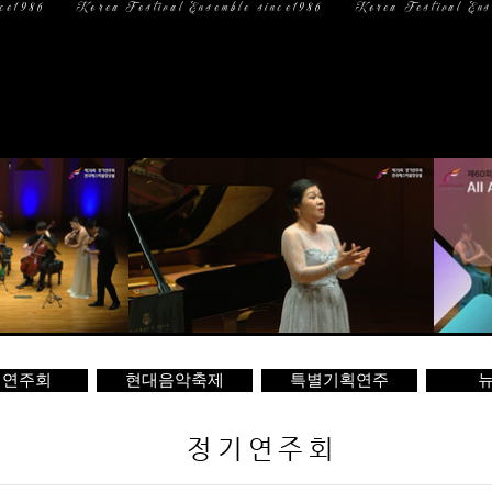
일 정
미디어
문 의
기연주회
현대음악축제
특별기획연주
뉴
정기연주회