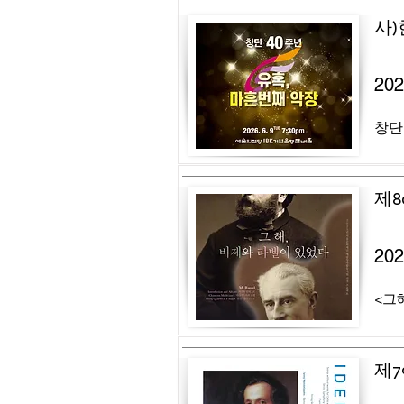
사
20
창단
제8
20
<그해
제7