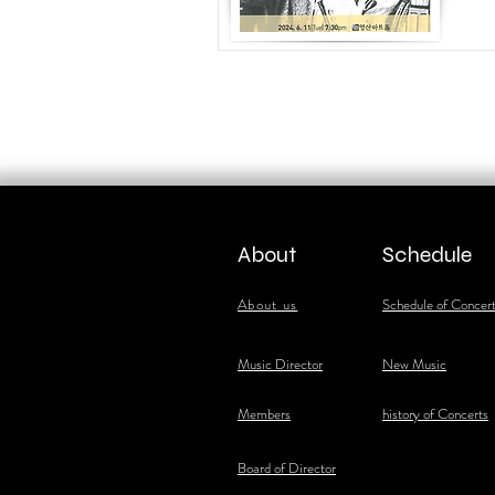
About
Schedule
About us
Schedule of Concer
​Music Director
New Music
​Members
history of Concerts
Board of Director