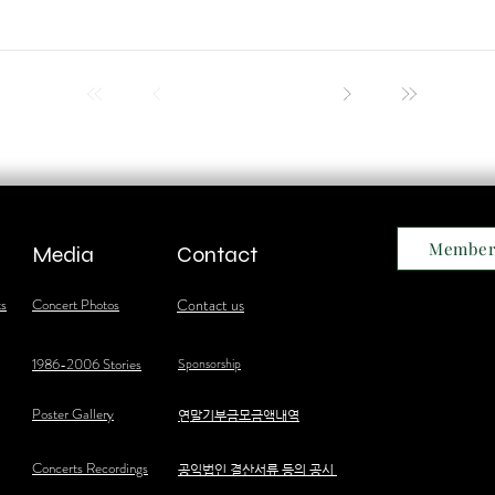
Member
Media
Contact
ts
Concert Photos
Contact us
1986-2006 Stories
Sponsorship
Poster Gallery
​연말기부금모금액내역
Concerts Recordings
공익법인 결산서류 등의 공시