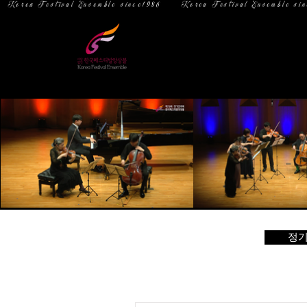
  Korea Festival Ensemble since1986   
홈
소 개
정